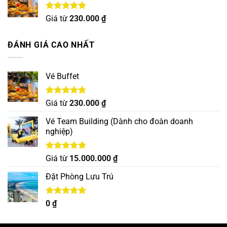
Được xếp
Giá từ
230.000
₫
hạng
5.00
5 sao
ĐÁNH GIÁ CAO NHẤT
Vé Buffet
Được xếp
Giá từ
230.000
₫
hạng
5.00
5 sao
Vé Team Building (Dành cho đoàn doanh
nghiệp)
Được xếp
Giá từ
15.000.000
₫
hạng
5.00
5 sao
Đặt Phòng Lưu Trú
Được xếp
0
₫
hạng
5.00
5 sao