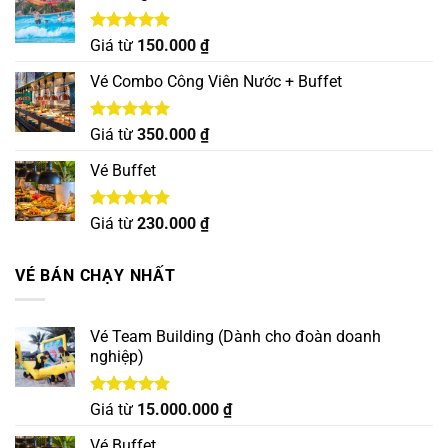
Được xếp
Giá từ
150.000
₫
hạng
5.00
5 sao
Vé Combo Công Viên Nước + Buffet
Được xếp
Giá từ
350.000
₫
hạng
5.00
5 sao
Vé Buffet
Được xếp
Giá từ
230.000
₫
hạng
5.00
5 sao
VÉ BÁN CHẠY NHẤT
Vé Team Building (Dành cho đoàn doanh
nghiệp)
Được xếp
Giá từ
15.000.000
₫
hạng
5.00
5 sao
Vé Buffet