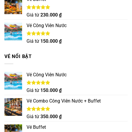
Được xếp
Giá từ
230.000
₫
hạng
5.00
5 sao
Vé Công Viên Nước
Được xếp
Giá từ
150.000
₫
hạng
5.00
5 sao
VÉ NỔI BẬT
Vé Công Viên Nước
Được xếp
Giá từ
150.000
₫
hạng
5.00
5 sao
Vé Combo Công Viên Nước + Buffet
Được xếp
Giá từ
350.000
₫
hạng
5.00
5 sao
Vé Buffet