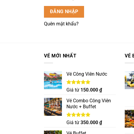
ĐĂNG NHẬP
Quên mật khẩu?
VÉ MỚI NHẤT
VÉ 
Vé Công Viên Nước
Được xếp
Giá từ
150.000
₫
hạng
5.00
5 sao
Vé Combo Công Viên
Nước + Buffet
Được xếp
Giá từ
350.000
₫
hạng
5.00
5 sao
Vé Buffet