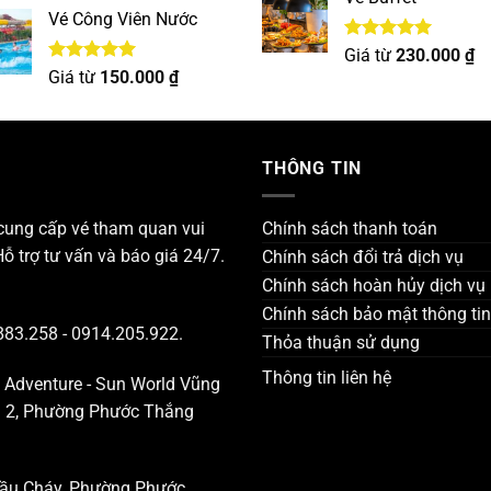
5 sao
Vé Công Viên Nước
Được xếp
Giá từ
230.000
₫
hạng
5.00
Được xếp
Giá từ
150.000
₫
5 sao
hạng
5.00
5 sao
THÔNG TIN
 cung cấp vé tham quan vui
Chính sách thanh toán
Hỗ trợ tư vấn và báo giá 24/7.
Chính sách đổi trả dịch vụ
Chính sách hoàn hủy dịch vụ
Chính sách bảo mật thông tin
883.258 - 0914.205.922.
Thỏa thuận sử dụng
Thông tin liên hệ
a Adventure - Sun World Vũng
ng 2, Phường Phước Thắng
 Cầu Cháy, Phường Phước