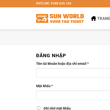
Bỏ
HOTLINE: 0388.026.126
qua
nội
TRANG
dung
ĐĂNG NHẬP
Bắt
Tên tài khoản hoặc địa chỉ email
*
buộc
Bắt
Mật khẩu
*
buộc
Ghi nhớ mật khẩu