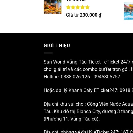
Được xếp
Giá từ
230.000
₫
hạng
5.00
5 sao
GIỚI THIỆU
Sun World Vũng Tàu Ticket - eTicket 24/7
chơi giải trí và các combo buffet trọn gói. 
Hotline: 0388.026.126 - 0945805757
Hoặc đại lý Khánh Caly ETicket247: 0918.
Địa chỉ khu vui chơi: Công Viên Nước Aqu
Tàu, Khu đô thị Blanca City, đường 3 thá
(Phường 11, Vũng Tàu cũ).
Địa chỉ phòng vé đại lý eTicket 247: 167