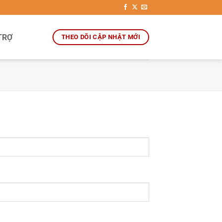
TRỢ
THEO DÕI CẬP NHẬT MỚI