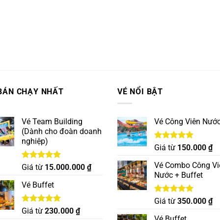
BÁN CHẠY NHẤT
VÉ NỔI BẬT
Vé Team Building
Vé Công Viên Nướ
(Dành cho đoàn doanh
nghiệp)
Được xếp
Giá từ
150.000
₫
hạng
5.00
5 sao
Vé Combo Công Vi
Được xếp
Giá từ
15.000.000
₫
hạng
5.00
Nước + Buffet
5 sao
Vé Buffet
Được xếp
Giá từ
350.000
₫
hạng
5.00
Được xếp
Giá từ
230.000
₫
5 sao
hạng
5.00
Vé Buffet