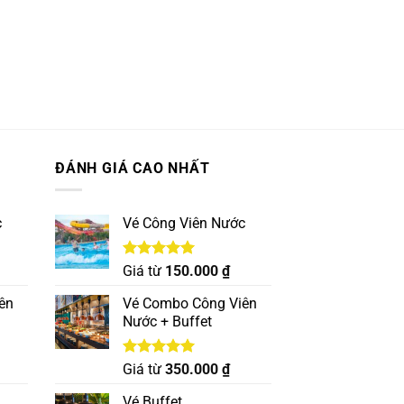
ĐÁNH GIÁ CAO NHẤT
c
Vé Công Viên Nước
Được xếp
Giá từ
150.000
₫
hạng
5.00
5 sao
ên
Vé Combo Công Viên
Nước + Buffet
Được xếp
Giá từ
350.000
₫
hạng
5.00
5 sao
Vé Buffet