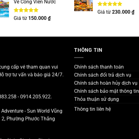
Vé Công Viên Nước
Được xếp
Giá từ
230.000
₫
hạng
5.00
Được xếp
Giá từ
150.000
₫
5 sao
hạng
5.00
5 sao
THÔNG TIN
 cung cấp vé tham quan vui
Chính sách thanh toán
Hỗ trợ tư vấn và báo giá 24/7.
Chính sách đổi trả dịch vụ
Chính sách hoàn hủy dịch vụ
Chính sách bảo mật thông tin
883.258 - 0914.205.922.
Thỏa thuận sử dụng
Thông tin liên hệ
a Adventure - Sun World Vũng
ng 2, Phường Phước Thắng