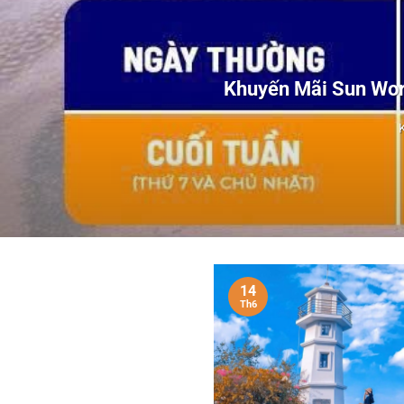
Khuyến Mãi Sun Wor
14
Th6