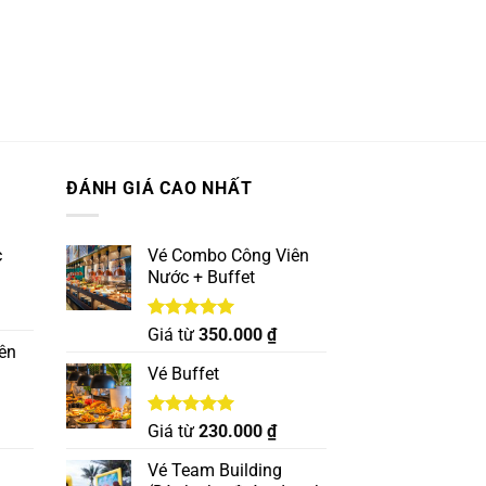
ĐÁNH GIÁ CAO NHẤT
c
Vé Combo Công Viên
Nước + Buffet
Được xếp
Giá từ
350.000
₫
hạng
5.00
ên
5 sao
Vé Buffet
Được xếp
Giá từ
230.000
₫
hạng
5.00
5 sao
Vé Team Building