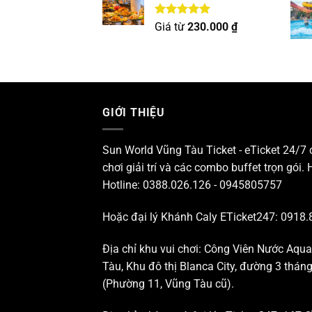
Được xếp
Giá từ
230.000
₫
hạng
5.00
5 sao
GIỚI THIỆU
Sun World Vũng Tàu Ticket - eTicket 24/7
chơi giải trí và các combo buffet trọn gói. 
Hotline: 0388.026.126 - 0945805757
Hoặc đại lý Khánh Caly ETicket247: 0918.
Địa chỉ khu vui chơi: Công Viên Nước Aqu
Tàu, Khu đô thị Blanca City, đường 3 thá
(Phường 11, Vũng Tàu cũ).