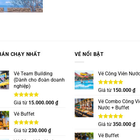
BÁN CHẠY NHẤT
VÉ NỔI BẬT
Vé Team Building
Vé Công Viên Nướ
(Dành cho đoàn doanh
nghiệp)
Được xếp
Giá từ
150.000
₫
hạng
5.00
5 sao
Vé Combo Công Vi
Được xếp
Giá từ
15.000.000
₫
hạng
5.00
Nước + Buffet
5 sao
Vé Buffet
Được xếp
Giá từ
350.000
₫
hạng
5.00
Được xếp
Giá từ
230.000
₫
5 sao
hạng
5.00
Vé Buffet
5 sao