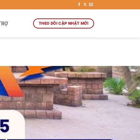
TRỢ
THEO DÕI CẬP NHẬT MỚI