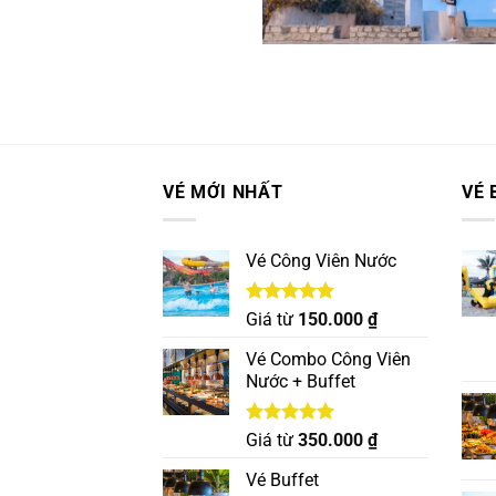
VÉ MỚI NHẤT
VÉ 
Vé Công Viên Nước
Được xếp
Giá từ
150.000
₫
hạng
5.00
5 sao
Vé Combo Công Viên
Nước + Buffet
Được xếp
Giá từ
350.000
₫
hạng
5.00
5 sao
Vé Buffet