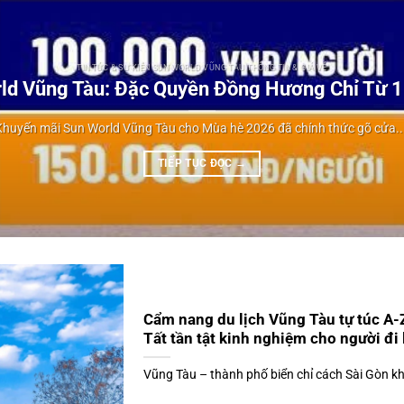
TIN TỨC & SỰ KIỆN SUN WORLD VŨNG TÀU THÔNG TIN & GIÁ VÉ
ld Vũng Tàu: Đặc Quyền Đồng Hương Chỉ Từ 
Khuyến mãi Sun World Vũng Tàu cho Mùa hè 2026 đã chính thức gõ cửa...
TIẾP TỤC ĐỌC
→
Cẩm nang du lịch Vũng Tàu tự túc A-
Tất tần tật kinh nghiệm cho người đi
Vũng Tàu – thành phố biển chỉ cách Sài Gòn kho