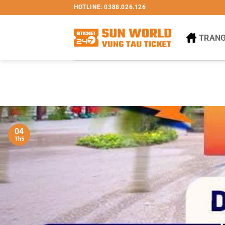
Bỏ
HOTLINE: 0388.026.126
qua
nội
TRANG
dung
04
Th5