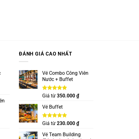
ĐÁNH GIÁ CAO NHẤT
c
Vé Combo Công Viên
Nước + Buffet
Được xếp
Giá từ
350.000
₫
hạng
5.00
ên
5 sao
Vé Buffet
Được xếp
Giá từ
230.000
₫
hạng
5.00
5 sao
Vé Team Building