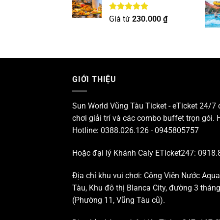
Được xếp
Giá từ
230.000
₫
hạng
5.00
5 sao
GIỚI THIỆU
Sun World Vũng Tàu Ticket - eTicket 24/7
chơi giải trí và các combo buffet trọn gói. 
Hotline: 0388.026.126 - 0945805757
Hoặc đại lý Khánh Caly ETicket247: 0918.
Địa chỉ khu vui chơi: Công Viên Nước Aqu
Tàu, Khu đô thị Blanca City, đường 3 thá
(Phường 11, Vũng Tàu cũ).