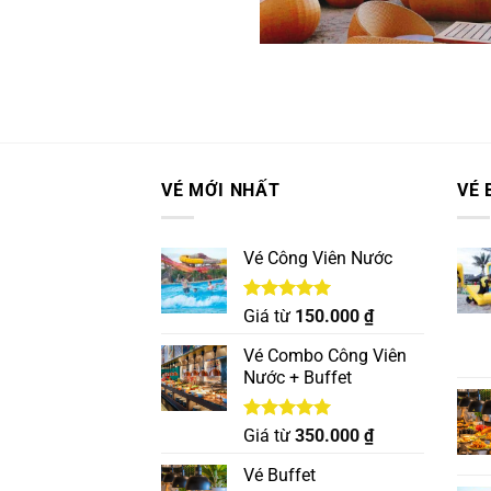
VÉ MỚI NHẤT
VÉ 
Vé Công Viên Nước
Được xếp
Giá từ
150.000
₫
hạng
5.00
5 sao
Vé Combo Công Viên
Nước + Buffet
Được xếp
Giá từ
350.000
₫
hạng
5.00
5 sao
Vé Buffet