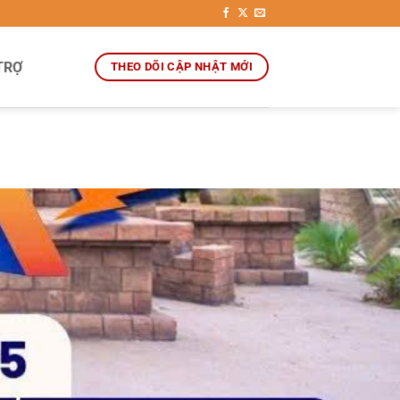
TRỢ
THEO DÕI CẬP NHẬT MỚI