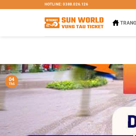
Bỏ
HOTLINE: 0388.026.126
qua
nội
TRANG
dung
04
Th5