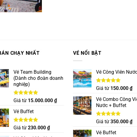
BÁN CHẠY NHẤT
VÉ NỔI BẬT
Vé Team Building
Vé Công Viên Nướ
(Dành cho đoàn doanh
nghiệp)
Được xếp
Giá từ
150.000
₫
hạng
5.00
5 sao
Vé Combo Công Vi
Được xếp
Giá từ
15.000.000
₫
hạng
5.00
Nước + Buffet
5 sao
Vé Buffet
Được xếp
Giá từ
350.000
₫
hạng
5.00
Được xếp
Giá từ
230.000
₫
5 sao
hạng
5.00
Vé Buffet
5 sao