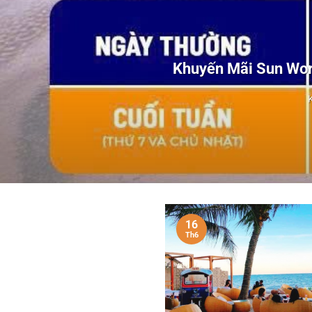
Khuyến Mãi Sun Wor
16
Th6