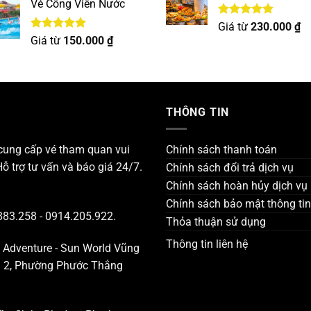
Vé Công Viên Nước
Được xếp
Giá từ
230.000
₫
hạng
5.00
Được xếp
Giá từ
150.000
₫
5 sao
hạng
5.00
5 sao
THÔNG TIN
 cung cấp vé tham quan vui
Chính sách thanh toán
Hỗ trợ tư vấn và báo giá 24/7.
Chính sách đổi trả dịch vụ
Chính sách hoàn hủy dịch vụ
Chính sách bảo mật thông tin
883.258 - 0914.205.922.
Thỏa thuận sử dụng
Thông tin liên hệ
a Adventure - Sun World Vũng
ng 2, Phường Phước Thắng