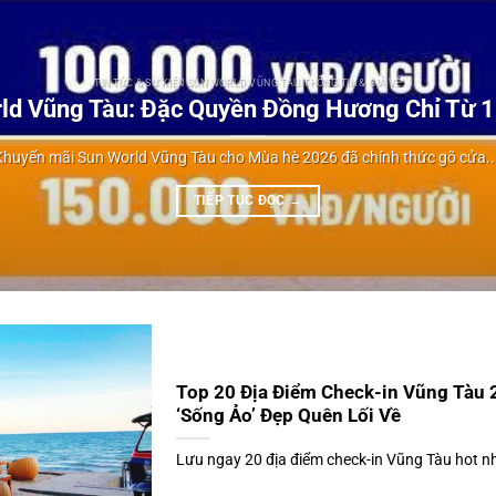
TIN TỨC & SỰ KIỆN SUN WORLD VŨNG TÀU THÔNG TIN & GIÁ VÉ
ld Vũng Tàu: Đặc Quyền Đồng Hương Chỉ Từ 
Khuyến mãi Sun World Vũng Tàu cho Mùa hè 2026 đã chính thức gõ cửa...
TIẾP TỤC ĐỌC
→
Top 20 Địa Điểm Check-in Vũng Tàu 
‘Sống Ảo’ Đẹp Quên Lối Về
Lưu ngay 20 địa điểm check-in Vũng Tàu hot nh