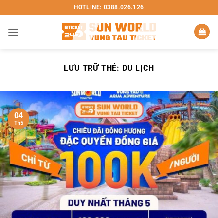
Bỏ
HOTLINE: 0388.026.126
qua
nội
dung
LƯU TRỮ THẺ:
DU LỊCH
04
Th5