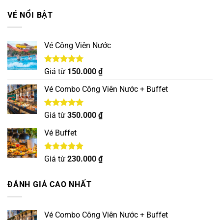
5 sao
VÉ NỔI BẬT
Vé Công Viên Nước
Được xếp
Giá từ
150.000
₫
hạng
5.00
5 sao
Vé Combo Công Viên Nước + Buffet
Được xếp
Giá từ
350.000
₫
hạng
5.00
5 sao
Vé Buffet
Được xếp
Giá từ
230.000
₫
hạng
5.00
5 sao
ĐÁNH GIÁ CAO NHẤT
Vé Combo Công Viên Nước + Buffet