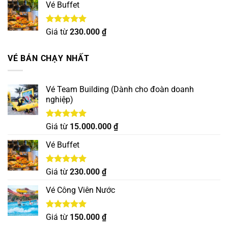
5 sao
Vé Buffet
Được xếp
Giá từ
230.000
₫
hạng
5.00
5 sao
VÉ BÁN CHẠY NHẤT
Vé Team Building (Dành cho đoàn doanh
nghiệp)
Được xếp
Giá từ
15.000.000
₫
hạng
5.00
5 sao
Vé Buffet
Được xếp
Giá từ
230.000
₫
hạng
5.00
5 sao
Vé Công Viên Nước
Được xếp
Giá từ
150.000
₫
hạng
5.00