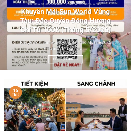
TIN TỨC & SỰ KIỆN SUN WORLD VŨNG TÀU THÔNG TIN & GIÁ VÉ
Khuyến Mãi Sun World Vũng
Tàu: Đặc Quyền Đồng Hương
Chỉ Từ 100K (Tháng 5/2026)
Khuyến mãi Sun World Vũng Tàu cho Mùa hè 2026
đã chính thức gõ cửa....
TIẾP TỤC ĐỌC
→
16
Th12