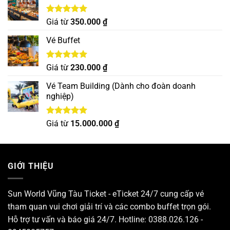
Được xếp
Giá từ
350.000
₫
hạng
5.00
5 sao
Vé Buffet
Được xếp
Giá từ
230.000
₫
hạng
5.00
5 sao
Vé Team Building (Dành cho đoàn doanh
nghiệp)
Được xếp
Giá từ
15.000.000
₫
hạng
5.00
5 sao
GIỚI THIỆU
Sun World Vũng Tàu Ticket - eTicket 24/7 cung cấp vé
tham quan vui chơi giải trí và các combo buffet trọn gói.
Hỗ trợ tư vấn và báo giá 24/7. Hotline: 0388.026.126 -