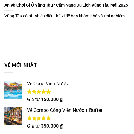
Ăn Và Chơi Gì Ở Vũng Tàu? Cẩm Nang Du Lịch Vũng Tàu Mới 2025
Vũng Tàu có rất nhiều điều thú vị để bạn khám phá và trải nghiệm...
VÉ MỚI NHẤT
Vé Công Viên Nước
Được xếp
Giá từ
150.000
₫
hạng
5.00
5 sao
Vé Combo Công Viên Nước + Buffet
Được xếp
Giá từ
350.000
₫
hạng
5.00