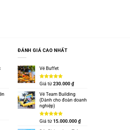
ĐÁNH GIÁ CAO NHẤT
c
Vé Buffet
Được xếp
Giá từ
230.000
₫
hạng
5.00
5 sao
ên
Vé Team Building
(Dành cho đoàn doanh
nghiệp)
Được xếp
Giá từ
15.000.000
₫
hạng
5.00
5 sao