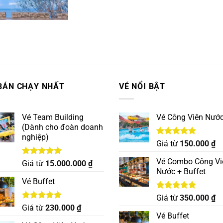
BÁN CHẠY NHẤT
VÉ NỔI BẬT
Vé Team Building
Vé Công Viên Nướ
(Dành cho đoàn doanh
nghiệp)
Được xếp
Giá từ
150.000
₫
hạng
5.00
5 sao
Vé Combo Công Vi
Được xếp
Giá từ
15.000.000
₫
hạng
5.00
Nước + Buffet
5 sao
Vé Buffet
Được xếp
Giá từ
350.000
₫
hạng
5.00
Được xếp
Giá từ
230.000
₫
5 sao
hạng
5.00
Vé Buffet
5 sao