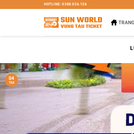
Bỏ
HOTLINE: 0388.026.126
qua
nội
TRANG
dung
L
04
Th5