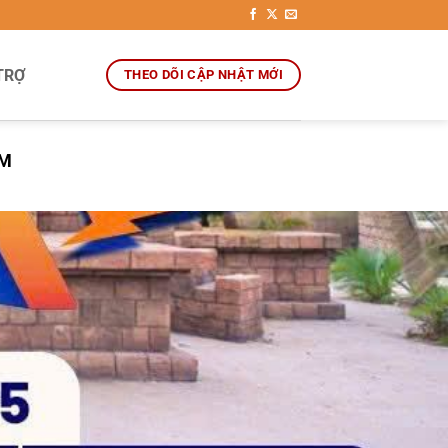
TRỢ
THEO DÕI CẬP NHẬT MỚI
ÊM