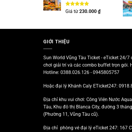
Được xếp
Giá từ
230.000
₫
hạng
5.00
5 sao
GIỚI THIỆU
Sun World Vũng Tàu Ticket - eTicket 24/7
chơi giải trí và các combo buffet trọn gói. 
Hotline: 0388.026.126 - 0945805757
Hoặc đại lý Khánh Caly ETicket247: 0918.
Địa chỉ khu vui chơi: Công Viên Nước Aqu
Tàu, Khu đô thị Blanca City, đường 3 thá
(Phường 11, Vũng Tàu cũ).
Địa chỉ phòng vé đại lý eTicket 247: 167