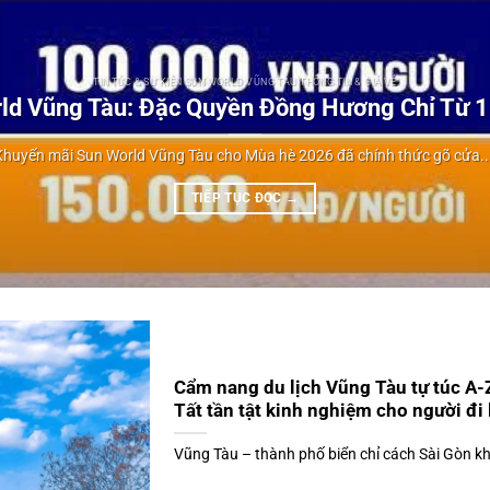
TIN TỨC & SỰ KIỆN SUN WORLD VŨNG TÀU THÔNG TIN & GIÁ VÉ
ld Vũng Tàu: Đặc Quyền Đồng Hương Chỉ Từ 
Khuyến mãi Sun World Vũng Tàu cho Mùa hè 2026 đã chính thức gõ cửa...
TIẾP TỤC ĐỌC
→
Cẩm nang du lịch Vũng Tàu tự túc A-
Tất tần tật kinh nghiệm cho người đi
Vũng Tàu – thành phố biển chỉ cách Sài Gòn kho