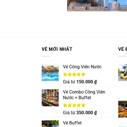
VÉ MỚI NHẤT
VÉ 
Vé Công Viên Nước
Được xếp
Giá từ
150.000
₫
hạng
5.00
5 sao
Vé Combo Công Viên
Nước + Buffet
Được xếp
Giá từ
350.000
₫
hạng
5.00
5 sao
Vé Buffet