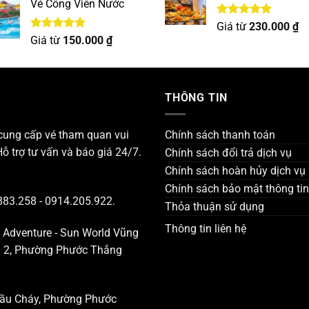
Vé Công Viên Nước
Được xếp
Giá từ
230.000
₫
hạng
5.00
Được xếp
Giá từ
150.000
₫
5 sao
hạng
5.00
5 sao
THÔNG TIN
 cung cấp vé tham quan vui
Chính sách thanh toán
Hỗ trợ tư vấn và báo giá 24/7.
Chính sách đổi trả dịch vụ
Chính sách hoàn hủy dịch vụ
Chính sách bảo mật thông tin
883.258 - 0914.205.922.
Thỏa thuận sử dụng
Thông tin liên hệ
a Adventure - Sun World Vũng
ng 2, Phường Phước Thắng
 Cầu Cháy, Phường Phước