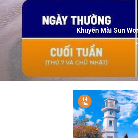
Khuyến Mãi Sun Wor
14
Th6