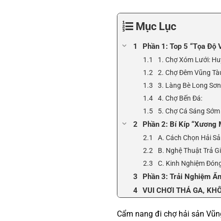
Mục Lục
Phần 1: Top 5 “Tọa Độ 
1. Chợ Xóm Lưới: Hu
2. Chợ Đêm Vũng Tàu
3. Làng Bè Long Sơn
4. Chợ Bến Đá:
5. Chợ Cá Sáng Sớm 
Phần 2: Bí Kíp “Xương 
A. Cách Chọn Hải S
B. Nghệ Thuật Trả G
C. Kinh Nghiệm Đón
Phần 3: Trải Nghiệm Ẩ
VUI CHƠI THẢ GA, KHÔ
Cẩm nang đi chợ hải sản Vũn