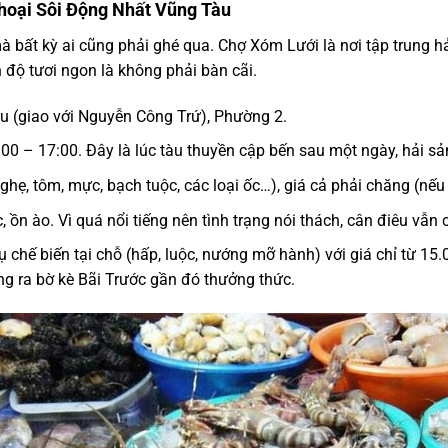
hoại Sôi Động Nhất Vũng Tàu
mà bất kỳ ai cũng phải ghé qua. Chợ Xóm Lưới là nơi tập trung 
 độ tươi ngon là không phải bàn cãi.
 (giao với Nguyễn Công Trứ), Phường 2.
00 – 17:00. Đây là lúc tàu thuyền cập bến sau một ngày, hải s
hẹ, tôm, mực, bạch tuộc, các loại ốc…), giá cả phải chăng (nếu b
ồn ào. Vì quá nổi tiếng nên tình trạng nói thách, cân điêu vẫn c
ụ chế biến tại chỗ (hấp, luộc, nướng mỡ hành) với giá chỉ từ 15
ng ra bờ kè Bãi Trước gần đó thưởng thức.