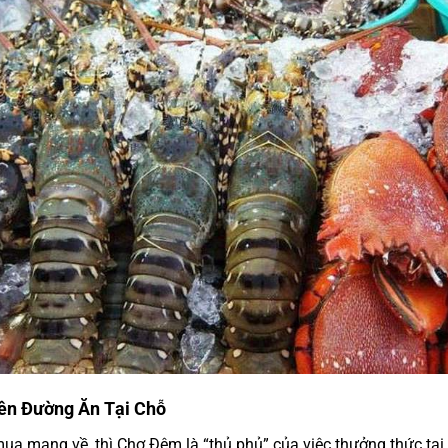
ên Đường Ăn Tại Chỗ
ua mang về, thì Chợ Đêm là “thủ phủ” của việc thưởng thức tại