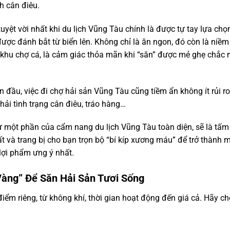
nh cân điêu.
uyệt vời nhất khi du lịch Vũng Tàu chính là được tự tay lựa chọ
ược đánh bắt từ biển lên. Không chỉ là ăn ngon, đó còn là niề
khu chợ cá, là cảm giác thỏa mãn khi “săn” được mẻ ghẹ chắc 
ần đầu, việc đi chợ hải sản Vũng Tàu cũng tiềm ẩn không ít rủi r
 phải tình trạng cân điêu, tráo hàng…
như một phần của
cẩm nang du lịch Vũng Tàu
toàn diện, sẽ là tấm
ất và trang bị cho bạn trọn bộ “bí kíp xương máu” để trở thành
lợi phẩm ưng ý nhất.
Vàng” Để Săn Hải Sản Tươi Sống
ểm riêng, từ không khí, thời gian hoạt động đến giá cả. Hãy ch