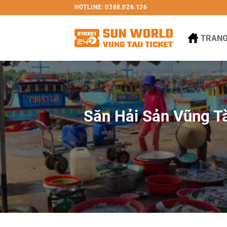
Bỏ
HOTLINE: 0388.026.126
qua
nội
TRANG
dung
Săn Hải Sản Vũng Tà