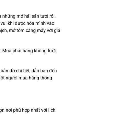
n những mớ hải sản tươi rói,
m vui khi được hòa mình vào
nịch, mớ tôm căng mẩy với giá
o: Mua phải hàng không tươi,
 bản đồ chi tiết, dẫn bạn đến
 một người mua hàng thông
ọn nơi phù hợp nhất với lịch