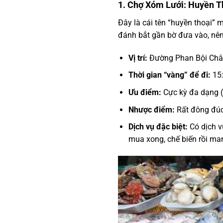
1. Chợ Xóm Lưới: Huyền T
Đây là cái tên “huyền thoại” 
đánh bắt gần bờ đưa vào, nên
Vị trí:
Đường Phan Bội Châu
Thời gian “vàng” để đi:
15:
Ưu điểm:
Cực kỳ đa dạng (g
Nhược điểm:
Rất đông đúc, 
Dịch vụ đặc biệt:
Có dịch v
mua xong, chế biến rồi ma