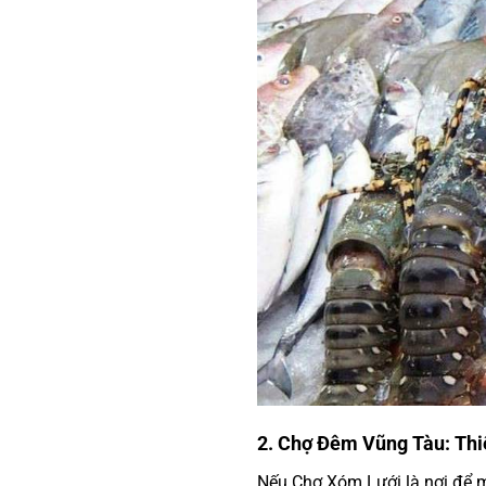
2. Chợ Đêm Vũng Tàu: Thi
Nếu Chợ Xóm Lưới là nơi để m