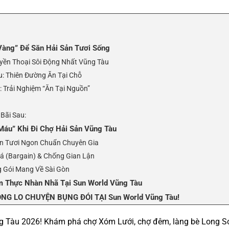
Vàng” Để Săn Hải Sản Tươi Sống
yền Thoại Sôi Động Nhất Vũng Tàu
: Thiên Đường Ăn Tại Chỗ
: Trải Nghiệm “Ăn Tại Nguồn”
Bãi Sau:
Máu” Khi Đi Chợ Hải Sản Vũng Tàu
ản Tươi Ngon Chuẩn Chuyên Gia
iá (Bargain) & Chống Gian Lận
g Gói Mang Về Sài Gòn
m Thực Nhàn Nhã Tại Sun World Vũng Tàu
NG LO CHUYỆN BỤNG ĐÓI TẠI Sun World Vũng Tàu!
g Tàu 2026! Khám phá chợ Xóm Lưới, chợ đêm, làng bè Long S