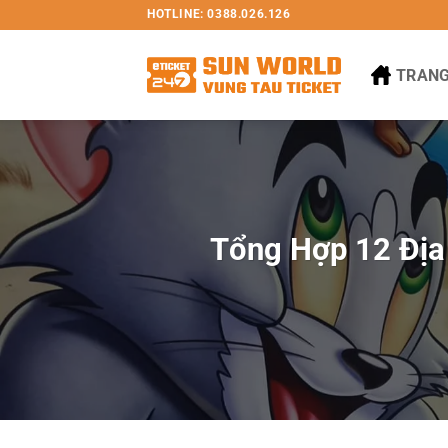
Bỏ
HOTLINE: 0388.026.126
qua
nội
TRANG
dung
Tổng Hợp 12 Địa