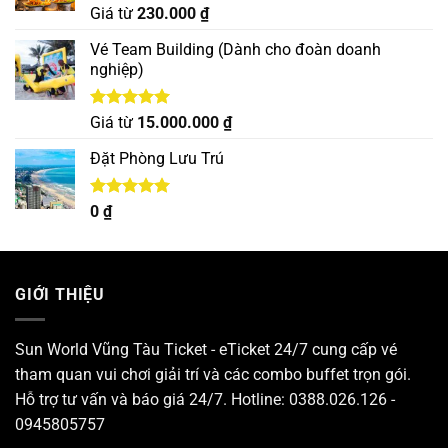
Được xếp
Giá từ
230.000
₫
hạng
5.00
5 sao
Vé Team Building (Dành cho đoàn doanh
nghiệp)
Được xếp
Giá từ
15.000.000
₫
hạng
5.00
5 sao
Đặt Phòng Lưu Trú
Được xếp
0
₫
hạng
5.00
5 sao
GIỚI THIỆU
Sun World Vũng Tàu Ticket - eTicket 24/7 cung cấp vé
tham quan vui chơi giải trí và các combo buffet trọn gói.
Hỗ trợ tư vấn và báo giá 24/7. Hotline: 0388.026.126 -
0945805757