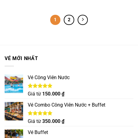
1
2
VÉ MỚI NHẤT
Vé Công Viên Nước
Được xếp
Giá từ
150.000
₫
hạng
5.00
5 sao
Vé Combo Công Viên Nước + Buffet
Được xếp
Giá từ
350.000
₫
hạng
5.00
5 sao
Vé Buffet