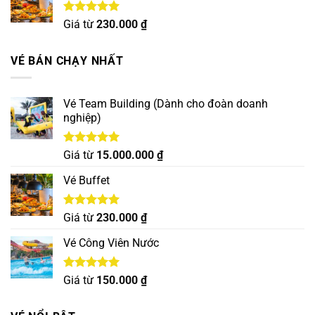
Được xếp
Giá từ
230.000
₫
hạng
5.00
5 sao
VÉ BÁN CHẠY NHẤT
Vé Team Building (Dành cho đoàn doanh
nghiệp)
Được xếp
Giá từ
15.000.000
₫
hạng
5.00
5 sao
Vé Buffet
Được xếp
Giá từ
230.000
₫
hạng
5.00
5 sao
Vé Công Viên Nước
Được xếp
Giá từ
150.000
₫
hạng
5.00
5 sao