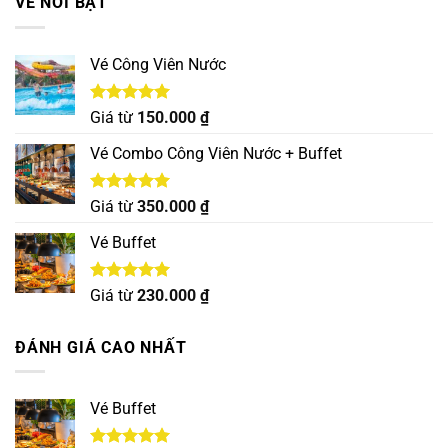
VÉ NỔI BẬT
Vé Công Viên Nước
Được xếp
Giá từ
150.000
₫
hạng
5.00
5 sao
Vé Combo Công Viên Nước + Buffet
Được xếp
Giá từ
350.000
₫
hạng
5.00
5 sao
Vé Buffet
Được xếp
Giá từ
230.000
₫
hạng
5.00
5 sao
ĐÁNH GIÁ CAO NHẤT
Vé Buffet