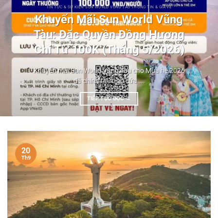
TIN TỨC & SỰ KIỆN SUN WORLD VŨNG TÀU THÔNG TIN & GIÁ VÉ
Khuyến Mãi Sun World Vũng
Tàu: Đặc Quyền Đồng Hương
Chỉ Từ 100K (Tháng 5/2026)
Khuyến mãi Sun World Vũng Tàu cho Mùa hè 2026
đã chính thức gõ cửa....
TIẾP TỤC ĐỌC
→
20
Th9