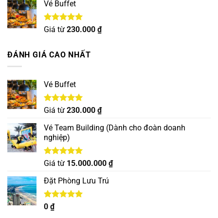
5 sao
Vé Buffet
Được xếp
Giá từ
230.000
₫
hạng
5.00
5 sao
ĐÁNH GIÁ CAO NHẤT
Vé Buffet
Được xếp
Giá từ
230.000
₫
hạng
5.00
5 sao
Vé Team Building (Dành cho đoàn doanh
nghiệp)
Được xếp
Giá từ
15.000.000
₫
hạng
5.00
5 sao
Đặt Phòng Lưu Trú
Được xếp
0
₫
hạng
5.00