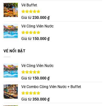
5 sao
Vé Buffet
Được xếp
Giá từ
230.000
₫
hạng
5.00
5 sao
Vé Công Viên Nước
Được xếp
Giá từ
150.000
₫
hạng
5.00
5 sao
VÉ NỔI BẬT
Vé Công Viên Nước
Được xếp
Giá từ
150.000
₫
hạng
5.00
5 sao
Vé Combo Công Viên Nước + Buffet
Được xếp
Giá từ
350.000
₫
hạng
5.00