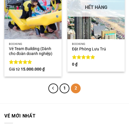
HẾT HÀNG
BOOKING
BOOKING
Vé Team Building (Dành
Đặt Phòng Lưu Trú
cho đoàn doanh nghiệp)
Được xếp
0
₫
hạng
5
5
Được xếp
Giá từ
15.000.000
₫
sao
hạng
5
5
sao
1
2
VÉ MỚI NHẤT