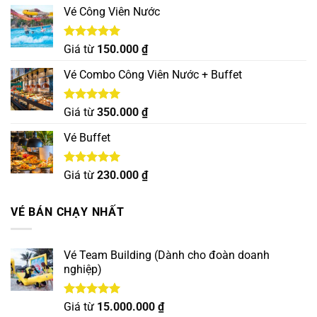
Vé Công Viên Nước
Được xếp
Giá từ
150.000
₫
hạng
5.00
5 sao
Vé Combo Công Viên Nước + Buffet
Được xếp
Giá từ
350.000
₫
hạng
5.00
5 sao
Vé Buffet
Được xếp
Giá từ
230.000
₫
hạng
5.00
5 sao
VÉ BÁN CHẠY NHẤT
Vé Team Building (Dành cho đoàn doanh
nghiệp)
Được xếp
Giá từ
15.000.000
₫
hạng
5.00