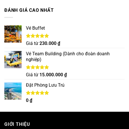
5 sao
ĐÁNH GIÁ CAO NHẤT
Vé Buffet
Được xếp
Giá từ
230.000
₫
hạng
5.00
5 sao
Vé Team Building (Dành cho đoàn doanh
nghiệp)
Được xếp
Giá từ
15.000.000
₫
hạng
5.00
5 sao
Đặt Phòng Lưu Trú
Được xếp
0
₫
hạng
5.00
5 sao
GIỚI THIỆU