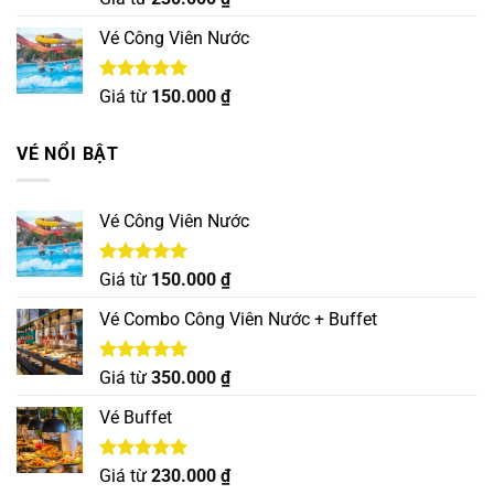
hạng
5.00
5 sao
Vé Công Viên Nước
Được xếp
Giá từ
150.000
₫
hạng
5.00
5 sao
VÉ NỔI BẬT
Vé Công Viên Nước
Được xếp
Giá từ
150.000
₫
hạng
5.00
5 sao
Vé Combo Công Viên Nước + Buffet
Được xếp
Giá từ
350.000
₫
hạng
5.00
5 sao
Vé Buffet
Được xếp
Giá từ
230.000
₫
hạng
5.00