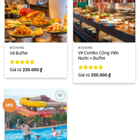
BOOKING
BOOKING
Vé Combo Công Viên
Vé Buffet
Nước + Buffet
Được xếp
Giá từ
230.000
₫
hạng
5
5
Được xếp
Giá từ
350.000
₫
sao
hạng
5
5
sao
Add to
MỚI
wishlist