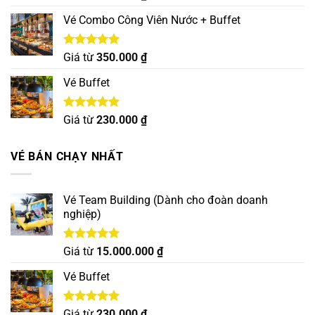
hạng
5.00
5 sao
Vé Combo Công Viên Nước + Buffet
Được xếp
Giá từ
350.000
₫
hạng
5.00
5 sao
Vé Buffet
Được xếp
Giá từ
230.000
₫
hạng
5.00
5 sao
VÉ BÁN CHẠY NHẤT
Vé Team Building (Dành cho đoàn doanh
nghiệp)
Được xếp
Giá từ
15.000.000
₫
hạng
5.00
5 sao
Vé Buffet
Được xếp
Giá từ
230.000
₫