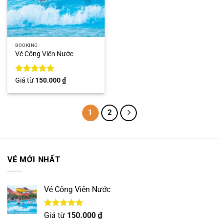
BOOKING
Vé Công Viên Nước
Được xếp
Giá từ
150.000
₫
hạng
5
5
sao
1
2
VÉ MỚI NHẤT
Vé Công Viên Nước
Được xếp
Giá từ
150.000
₫