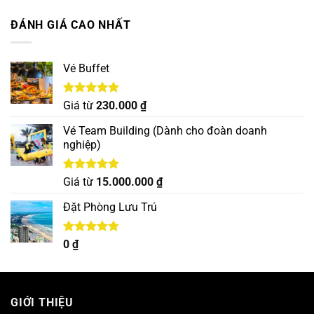
5 sao
ĐÁNH GIÁ CAO NHẤT
Vé Buffet
Được xếp
Giá từ
230.000
₫
hạng
5.00
5 sao
Vé Team Building (Dành cho đoàn doanh
nghiệp)
Được xếp
Giá từ
15.000.000
₫
hạng
5.00
5 sao
Đặt Phòng Lưu Trú
Được xếp
0
₫
hạng
5.00
5 sao
GIỚI THIỆU