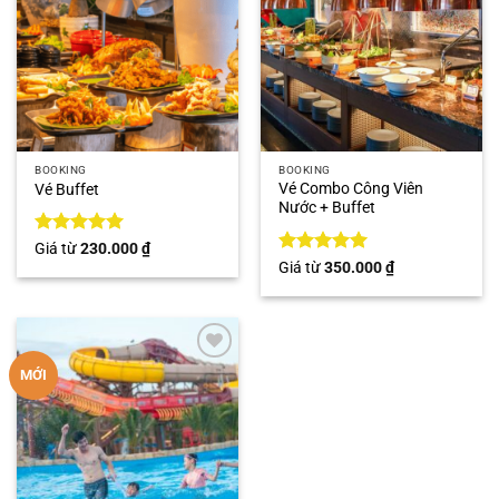
BOOKING
BOOKING
Vé Combo Công Viên
Vé Buffet
Nước + Buffet
Được xếp
Giá từ
230.000
₫
hạng
5
5
Được xếp
Giá từ
350.000
₫
sao
hạng
5
5
sao
Add to
MỚI
wishlist