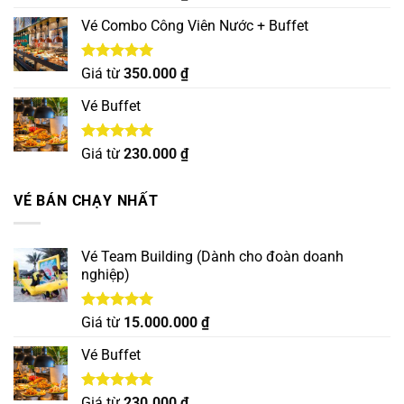
hạng
5.00
5 sao
Vé Combo Công Viên Nước + Buffet
Được xếp
Giá từ
350.000
₫
hạng
5.00
5 sao
Vé Buffet
Được xếp
Giá từ
230.000
₫
hạng
5.00
5 sao
VÉ BÁN CHẠY NHẤT
Vé Team Building (Dành cho đoàn doanh
nghiệp)
Được xếp
Giá từ
15.000.000
₫
hạng
5.00
5 sao
Vé Buffet
Được xếp
Giá từ
230.000
₫