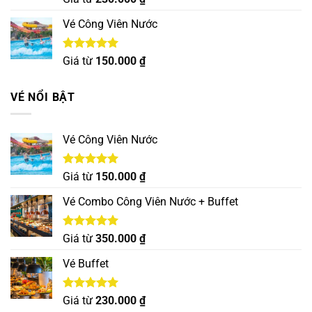
hạng
5.00
5 sao
Vé Công Viên Nước
Được xếp
Giá từ
150.000
₫
hạng
5.00
5 sao
VÉ NỔI BẬT
Vé Công Viên Nước
Được xếp
Giá từ
150.000
₫
hạng
5.00
5 sao
Vé Combo Công Viên Nước + Buffet
Được xếp
Giá từ
350.000
₫
hạng
5.00
5 sao
Vé Buffet
Được xếp
Giá từ
230.000
₫
hạng
5.00