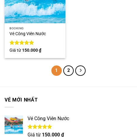
BOOKING
Vé Công Viên Nước
Được xếp
Giá từ
150.000
₫
hạng
5
5
sao
1
2
VÉ MỚI NHẤT
Vé Công Viên Nước
Được xếp
Giá từ
150.000
₫