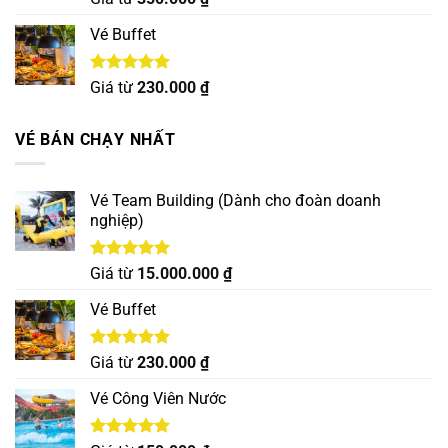
hạng
5.00
5 sao
Vé Buffet
Được xếp
Giá từ
230.000
₫
hạng
5.00
5 sao
VÉ BÁN CHẠY NHẤT
Vé Team Building (Dành cho đoàn doanh
nghiệp)
Được xếp
Giá từ
15.000.000
₫
hạng
5.00
5 sao
Vé Buffet
Được xếp
Giá từ
230.000
₫
hạng
5.00
5 sao
Vé Công Viên Nước