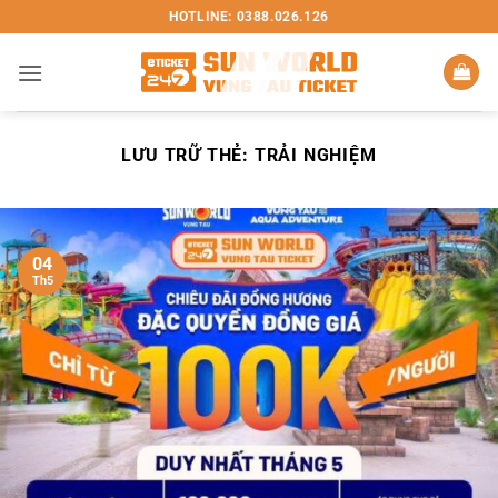
Bỏ
HOTLINE: 0388.026.126
qua
nội
dung
LƯU TRỮ THẺ:
TRẢI NGHIỆM
04
Th5