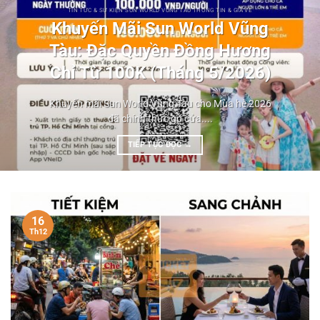
TIN TỨC & SỰ KIỆN SUN WORLD VŨNG TÀU THÔNG TIN & GIÁ VÉ
Khuyến Mãi Sun World Vũng
Tàu: Đặc Quyền Đồng Hương
Chỉ Từ 100K (Tháng 5/2026)
Khuyến mãi Sun World Vũng Tàu cho Mùa hè 2026
đã chính thức gõ cửa....
TIẾP TỤC ĐỌC
→
16
Th12