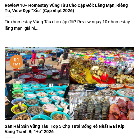
Review 10+ Homestay Vũng Tàu Cho Cặp Đôi: Lãng Mạn, Riêng
Tư, View Đẹp “Xỉu” (Cập nhật 2026)
Tìm homestay Vũng Tàu cho cặp đôi? Review ngay 10+ homestay
lãng mạn, giá rẻ,...
01
Th11
Săn Hải Sản Vũng Tàu: Top 5 Chợ Tươi Sống Rẻ Nhất & Bí Kíp
Vàng Tránh Bị “Hớ” 2026