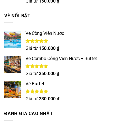
Được xếp
Giá từ
150.000
₫
hạng
5.00
5 sao
VÉ NỔI BẬT
Vé Công Viên Nước
Được xếp
Giá từ
150.000
₫
hạng
5.00
5 sao
Vé Combo Công Viên Nước + Buffet
Được xếp
Giá từ
350.000
₫
hạng
5.00
5 sao
Vé Buffet
Được xếp
Giá từ
230.000
₫
hạng
5.00
5 sao
ĐÁNH GIÁ CAO NHẤT