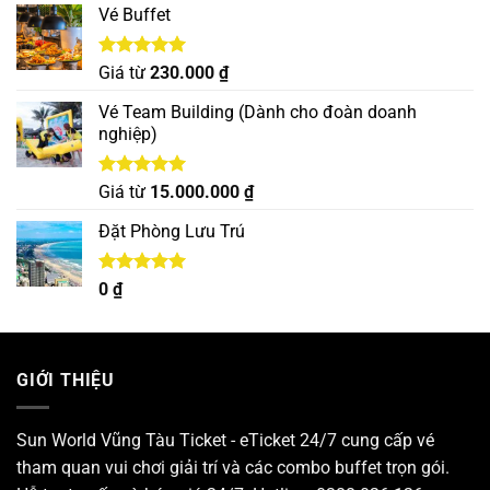
Vé Buffet
Được xếp
Giá từ
230.000
₫
hạng
5.00
5 sao
Vé Team Building (Dành cho đoàn doanh
nghiệp)
Được xếp
Giá từ
15.000.000
₫
hạng
5.00
5 sao
Đặt Phòng Lưu Trú
Được xếp
0
₫
hạng
5.00
5 sao
GIỚI THIỆU
Sun World Vũng Tàu Ticket - eTicket 24/7 cung cấp vé
tham quan vui chơi giải trí và các combo buffet trọn gói.