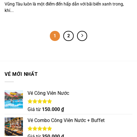
Vũng Tàu luôn là một điểm đến hấp dẫn với bãi biển xanh trong,
khí...
1
2
VÉ MỚI NHẤT
Vé Công Viên Nước
Được xếp
Giá từ
150.000
₫
hạng
5.00
5 sao
Vé Combo Công Viên Nước + Buffet
Được xếp
Giá từ
350.000
₫