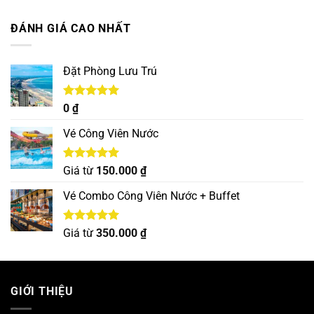
hạng
5.00
5 sao
ĐÁNH GIÁ CAO NHẤT
Đặt Phòng Lưu Trú
Được xếp
0
₫
hạng
5.00
5 sao
Vé Công Viên Nước
Được xếp
Giá từ
150.000
₫
hạng
5.00
5 sao
Vé Combo Công Viên Nước + Buffet
Được xếp
Giá từ
350.000
₫
hạng
5.00
5 sao
GIỚI THIỆU