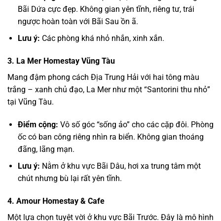
Bãi Dứa cực đẹp. Không gian yên tĩnh, riêng tư, trái
ngược hoàn toàn với Bãi Sau ồn ã.
Lưu ý:
Các phòng khá nhỏ nhắn, xinh xắn.
3. La Mer Homestay Vũng Tàu
Mang đậm phong cách Địa Trung Hải với hai tông màu
trắng – xanh chủ đạo, La Mer như một “Santorini thu nhỏ”
tại Vũng Tàu.
Điểm cộng:
Vô số góc “sống ảo” cho các cặp đôi. Phòng
ốc có ban công riêng nhìn ra biển. Không gian thoáng
đãng, lãng mạn.
Lưu ý:
Nằm ở khu vực Bãi Dâu, hơi xa trung tâm một
chút nhưng bù lại rất yên tĩnh.
4. Amour Homestay & Cafe
Một lựa chọn tuyệt vời ở khu vực Bãi Trước. Đây là mô hình