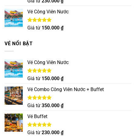
Được xếp
Giá từ
230.000
₫
hạng
5.00
5 sao
Vé Công Viên Nước
Được xếp
Giá từ
150.000
₫
hạng
5.00
5 sao
VÉ NỔI BẬT
Vé Công Viên Nước
Được xếp
Giá từ
150.000
₫
hạng
5.00
5 sao
Vé Combo Công Viên Nước + Buffet
Được xếp
Giá từ
350.000
₫
hạng
5.00
5 sao
Vé Buffet
Được xếp
Giá từ
230.000
₫