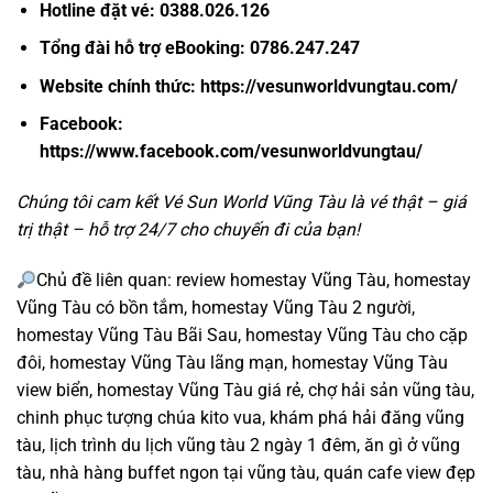
Hotline đặt vé:
0388.026.126
Tổng đài hỗ trợ eBooking:
0786.247.247
Website chính thức:
https://vesunworldvungtau.com/
Facebook:
https://www.facebook.com/vesunworldvungtau/
Chúng tôi cam kết
Vé Sun World Vũng Tàu
là vé thật – giá
trị thật – hỗ trợ 24/7 cho chuyến đi của bạn!
Chủ đề liên quan: review homestay Vũng Tàu, homestay
Vũng Tàu có bồn tắm, homestay Vũng Tàu 2 người,
homestay Vũng Tàu Bãi Sau, homestay Vũng Tàu cho cặp
đôi, homestay Vũng Tàu lãng mạn, homestay Vũng Tàu
view biển, homestay Vũng Tàu giá rẻ,
chợ hải sản vũng tàu
,
chinh phục tượng chúa kito vua
,
khám phá hải đăng vũng
tàu
,
lịch trình du lịch vũng tàu 2 ngày 1 đêm
,
ăn gì ở vũng
tàu
,
nhà hàng buffet ngon tại vũng tàu
,
quán cafe view đẹp