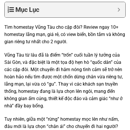
Mục Lục
Tìm homestay Vũng Tàu cho cặp đôi? Review ngay 10+
homestay lãng mạn, giá rẻ, có view biển, bồn tắm và không
gian riêng tư nhất cho 2 người.
Vũng Tàu từ lâu đã là điểm “trốn” cuối tuần lý tưởng của
Sài Gòn, và đặc biệt là một tọa độ hẹn hò “quốc dân” của
các cặp đôi. Một chuyến đi hâm nóng tình cảm sẽ trở nên
hoàn hảo nếu tìm được một chốn dừng chân vừa riêng tư,
lãng mạn, lại vừa có “gu”. Thay vì các khách sạn truyền
thống, homestay đang là lựa chọn lên ngôi, mang đến
không gian ấm cúng, thiết kế độc đáo và cảm giác “như ở
nhà” đầy bay bổng.
Tuy nhiên, giữa một “rừng” homestay mọc lên như nấm,
đâu mới là lựa chọn “chân ái” cho chuyến đi hai người?