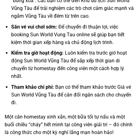
“bung xõa”. Các bạn có thể đến
Khu du lịch Sun World
Vũng Tàu
để trải nghiệm các trò chơi cảm giác mạnh và
ngắm Vũng Tàu về đêm từ trên cao.
Săn vé vui chơi sớm:
Để chuyến đi thuận lợi, việc
booking Sun World Vung Tau
online sẽ giúp bạn tiết
kiệm thời gian xếp hàng và chủ động lịch trình.
Kiểm tra giờ hoạt động:
Luôn kiểm tra trước
giờ hoạt
động Sun World Vũng Tàu
để sắp xếp thời gian di
chuyển từ homestay đến công viên một cách hợp lý
nhất.
Tham khảo chi phí:
Bạn có thể tham khảo trước
Giá vé
Sun World Vũng Tàu
để cân đối ngân sách cho chuyến
đi.
Một căn homestay xinh xắn, một bữa tối tự nấu và một
buổi chiều “cháy” hết mình tại công viên giải trí – đó chính
là công thức cho một kỳ nghỉ lãng mạn hoàn hảo!