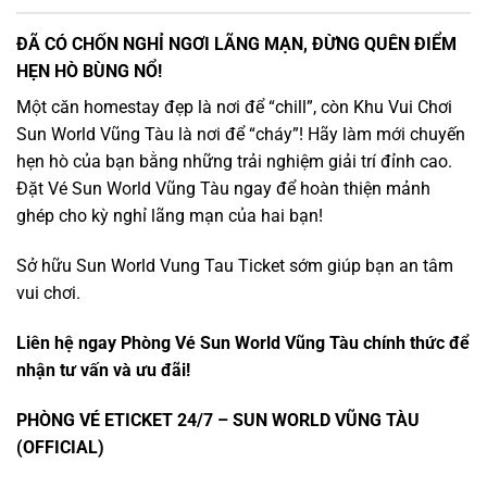
ĐÃ CÓ CHỐN NGHỈ NGƠI LÃNG MẠN, ĐỪNG QUÊN ĐIỂM
HẸN HÒ BÙNG NỔ!
Một căn homestay đẹp là nơi để “chill”, còn
Khu Vui Chơi
Sun World Vũng Tàu
là nơi để “cháy”! Hãy làm mới chuyến
hẹn hò của bạn bằng những trải nghiệm giải trí đỉnh cao.
Đặt
Vé Sun World Vũng Tàu
ngay để hoàn thiện mảnh
ghép cho kỳ nghỉ lãng mạn của hai bạn!
Sở hữu
Sun World Vung Tau Ticket
sớm giúp bạn an tâm
vui chơi.
Liên hệ ngay
Phòng Vé Sun World Vũng Tàu
chính thức để
nhận tư vấn và ưu đãi!
PHÒNG VÉ ETICKET 24/7 – SUN WORLD VŨNG TÀU
(OFFICIAL)