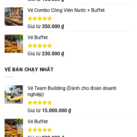
hạng
5.00
5 sao
Vé Combo Công Viên Nước + Buffet
Được xếp
Giá từ
350.000
₫
hạng
5.00
5 sao
Vé Buffet
Được xếp
Giá từ
230.000
₫
hạng
5.00
5 sao
VÉ BÁN CHẠY NHẤT
Vé Team Building (Dành cho đoàn doanh
nghiệp)
Được xếp
Giá từ
15.000.000
₫
hạng
5.00
5 sao
Vé Buffet