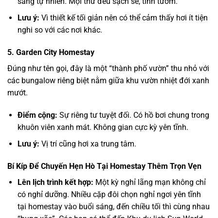
sáng tự nhiên. Mọi thứ đều sạch sẽ, tinh tươm.
Lưu ý:
Vì thiết kế tối giản nên có thể cảm thấy hơi ít tiện
nghi so với các nơi khác.
5. Garden City Homestay
Đúng như tên gọi, đây là một “thành phố vườn” thu nhỏ với
các bungalow riêng biệt nằm giữa khu vườn nhiệt đới xanh
mướt.
Điểm cộng:
Sự riêng tư tuyệt đối. Có hồ bơi chung trong
khuôn viên xanh mát. Không gian cực kỳ yên tĩnh.
Lưu ý:
Vị trí cũng hơi xa trung tâm.
Bí Kíp Để Chuyến Hẹn Hò Tại Homestay Thêm Trọn Vẹn
Lên lịch trình kết hợp:
Một kỳ nghỉ lãng mạn không chỉ
có nghỉ dưỡng. Nhiều cặp đôi chọn nghỉ ngơi yên tĩnh
tại homestay vào buổi sáng, đến chiều tối thì cùng nhau