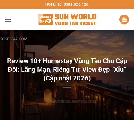
Bỏ
HOTLINE: 0388.026.126
qua
nội
dung
Review 10+ Homestay Vũng Tàu Cho Cặp
Đôi: Lãng Mạn, Riêng Tư, View Đẹp “Xỉu”
(Cập nhật 2026)