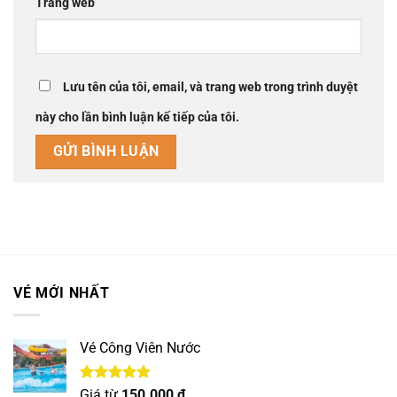
Trang web
Lưu tên của tôi, email, và trang web trong trình duyệt
này cho lần bình luận kế tiếp của tôi.
VÉ MỚI NHẤT
Vé Công Viên Nước
Được xếp
Giá từ
150.000
₫